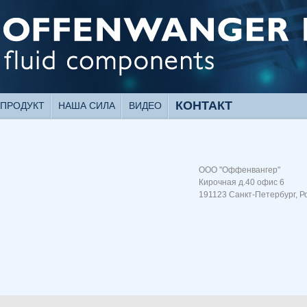
КОНТАКТ
ПРОДУКТ
НАША СИЛА
ВИДЕО
ООО "Оффенвангер"
Кирочная д.40 офис 6
191123 Санкт-Петербург, Р