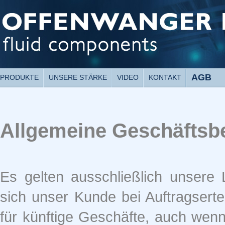
AGB
PRODUKTE
UNSERE STÄRKE
VIDEO
KONTAKT
Allgemeine Geschäftsb
Es gelten ausschließlich unsere
sich unser Kunde bei Auftragserte
für künftige Geschäfte, auch wen